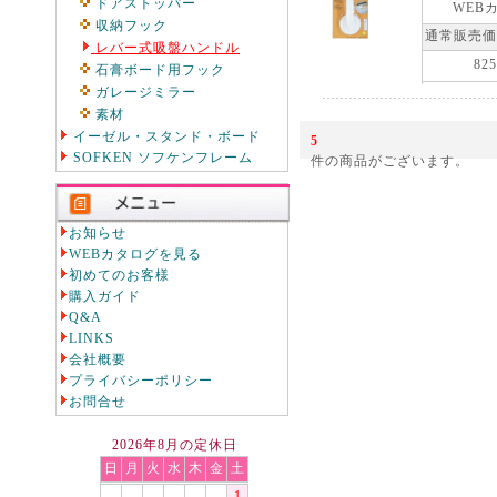
ドアストッパー
WEB
収納フック
通常販売価
レバー式吸盤ハンドル
825
石膏ボード用フック
ガレージミラー
素材
イーゼル・スタンド・ボード
5
SOFKEN ソフケンフレーム
件の商品がございます。
お知らせ
WEBカタログを見る
初めてのお客様
購入ガイド
Q&A
LINKS
会社概要
プライバシーポリシー
お問合せ
2026年8月の定休日
日
月
火
水
木
金
土
1