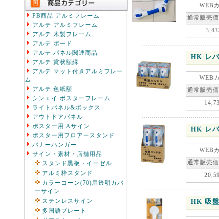
WEB
PB商品 アルミフレーム
通常販売価
アルテ アルミフレーム
3,43
アルテ 木製フレーム
アルテ ボード
アルテ パネル関連商品
HK レ
アルテ 賞状額縁
アルテ マット付きアルミフレー
WEB
ム
アルテ 色紙額
通常販売価
シンエイ ポスターフレーム
14,7
ライトパネル&ボックス
アウトドアパネル
ポスター用 Aサイン
HK レ
ポスター用フロアースタンド
バナーハンガー
WEB
サイン・素材・店舗用品
通常販売価
スタンド黒板・イーゼル
アルミ枠スタンド
20,5
カラーコーン(70)用透明カバ
ーサイン
ステンレスサイン
HK 吸
多国語プレート