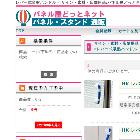
レバー式吸盤ハンドル < サイン・素材・店舗用品:パネル屋どっと
TOP
会員登録
｜
カートを見
サイン・素材・店舗用品
>
レバー式吸盤ハンドル
商品コード(下8桁)・商品名での
検索
5
件の商品がございます。
HK レ
WEB
商品数：0点
通常販売価
合計：
0円
1,63
HK レ