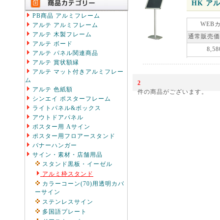
HK ア
PB商品 アルミフレーム
WEB
アルテ アルミフレーム
アルテ 木製フレーム
通常販売価
アルテ ボード
8,58
アルテ パネル関連商品
アルテ 賞状額縁
アルテ マット付きアルミフレー
ム
2
アルテ 色紙額
件の商品がございます。
シンエイ ポスターフレーム
ライトパネル&ボックス
アウトドアパネル
ポスター用 Aサイン
ポスター用フロアースタンド
バナーハンガー
サイン・素材・店舗用品
スタンド黒板・イーゼル
アルミ枠スタンド
カラーコーン(70)用透明カバ
ーサイン
ステンレスサイン
多国語プレート