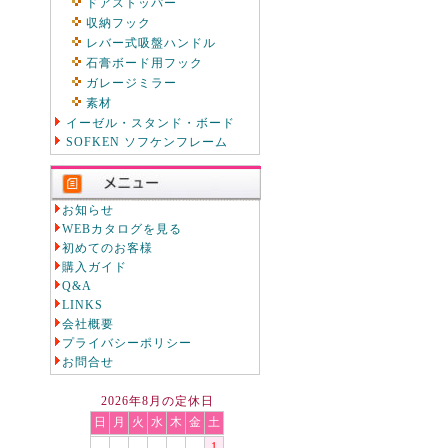
ドアストッパー
収納フック
レバー式吸盤ハンドル
石膏ボード用フック
ガレージミラー
素材
イーゼル・スタンド・ボード
SOFKEN ソフケンフレーム
お知らせ
WEBカタログを見る
初めてのお客様
購入ガイド
Q&A
LINKS
会社概要
プライバシーポリシー
お問合せ
2026年8月の定休日
日
月
火
水
木
金
土
1