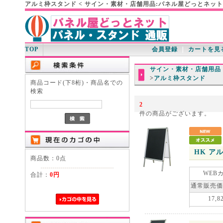
アルミ枠スタンド < サイン・素材・店舗用品:パネル屋どっとネット
TOP
会員登録
｜
カートを見
サイン・素材・店舗用品
>
アルミ枠スタンド
商品コード(下8桁)・商品名での
検索
2
件の商品がございます。
HK ア
商品数：0点
WEB
合計：
0円
通常販売価
17,8