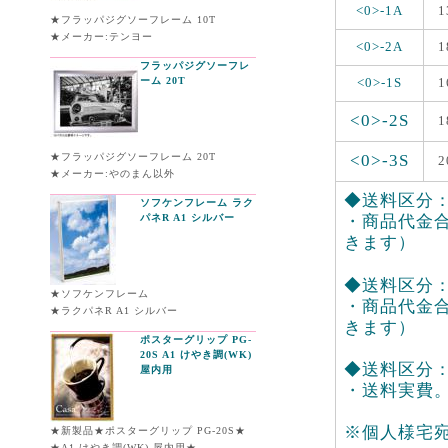
<0>-1A
1
★フラッパジグソーフレーム 10T
★メーカー:テンヨー
<0>-2A
1
フラッパジグソーフレ
ーム 20T
<0>-1S
1
<0>-2S
1
★フラッパジグソーフレーム 20T
<0>-3S
2
★メーカー:やのまん以外
◆送料区分：<
ソフケンフレーム ラク
パネR A1 シルバー
・商品代金合
きます）
◆送料区分：<0
★ソフケンフレーム
・商品代金合
★ラクパネR A1 シルバー
きます）
ポスターグリップ PG-
20S A1 けやき調(WK)
◆送料区分：<
屋内用
・送料実費
※個人様宅
★新製品★ポスターグリップ PG-20S★
★A1 けやき調(WK) 屋内用★