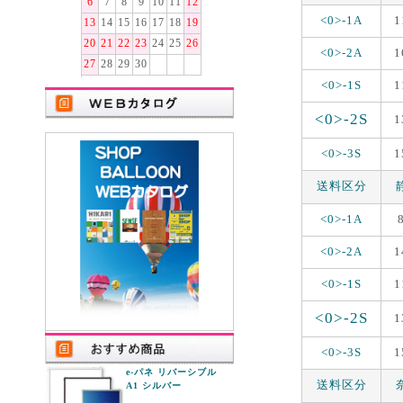
6
7
8
9
10
11
12
<0>-1A
1
13
14
15
16
17
18
19
20
21
22
23
24
25
26
<0>-2A
1
27
28
29
30
<0>-1S
1
<0>-2S
1
<0>-3S
1
送料区分
<0>-1A
<0>-2A
1
<0>-1S
1
<0>-2S
1
<0>-3S
1
e-パネ リバーシブル
送料区分
A1 シルバー