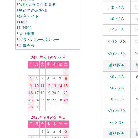
WEBカタログを見る
<0>-1A
1
初めてのお客様
購入ガイド
<0>-2A
1
Q&A
LINKS
<0>-1S
1
会社概要
プライバシーポリシー
<0>-2S
1
お問合せ
<0>-3S
2
2026年8月の定休日
日
月
火
水
木
金
土
送料区分
1
<0>-1A
2
3
4
5
6
7
8
9
10
11
12
13
14
15
<0>-2A
1
16
17
18
19
20
21
22
<0>-1S
23
24
25
26
27
28
29
30
31
<0>-2S
1
2026年9月の定休日
<0>-3S
1
日
月
火
水
木
金
土
1
2
3
4
5
送料区分