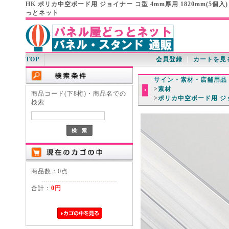
HK ポリカ中空ボード用 ジョイナー コ型 4mm厚用 1820mm(5個
っとネット
TOP
会員登録
｜
カートを見
サイン・素材・店舗用品
>
素材
商品コード(下8桁)・商品名での
>
ポリカ中空ボード用 ジ
検索
商品数：0点
合計：
0円