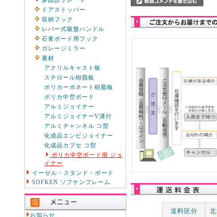
多国語プレート
ドアストッパー
収納フック
レバー式吸盤ハンドル
石膏ボード用フック
ガレージミラー
素材
アクリルキャスト板
スチロール樹脂板
ポリカーボネート樹脂板
ポリカ中空ボード
アルミジョイナー
アルミジョイナーV溝付
アルミチャンネル コ型
化成品エンビジョイナー
化成品カブセ コ型
ポリカ中空ボード用 ジョ
イナー
イーゼル・スタンド・ボード
SOFKEN ソフケンフレーム
送料区分
北
お知らせ