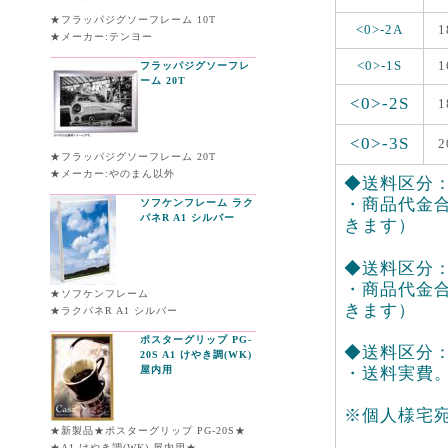
★フラッパジグソーフレーム 10T
<0>-2A
1
★メーカー:テンヨー
<0>-1S
1
フラッパジグソーフレ
ーム 20T
<0>-2S
1
<0>-3S
2
★フラッパジグソーフレーム 20T
★メーカー:やのまん以外
◆送料区分：<
・商品代金合
ソフケンフレーム ラク
パネR A1 シルバー
きます）
◆送料区分：<0
・商品代金合
★ソフケンフレーム
きます）
★ラクパネR A1 シルバー
ポスターグリップ PG-
◆送料区分：<
20S A1 けやき調(WK)
屋内用
・送料実費
※個人様宅
★新製品★ポスターグリップ PG-20S★
★A1 けやき調(WK) 屋内用★