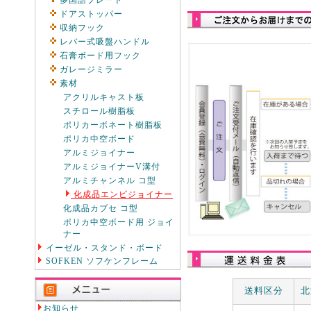
多国語プレート
ドアストッパー
収納フック
レバー式吸盤ハンドル
石膏ボード用フック
ガレージミラー
素材
アクリルキャスト板
スチロール樹脂板
ポリカーボネート樹脂板
ポリカ中空ボード
アルミジョイナー
アルミジョイナーV溝付
アルミチャンネル コ型
化成品エンビジョイナー
化成品カブセ コ型
ポリカ中空ボード用 ジョイ
ナー
イーゼル・スタンド・ボード
SOFKEN ソフケンフレーム
送料区分
北
お知らせ