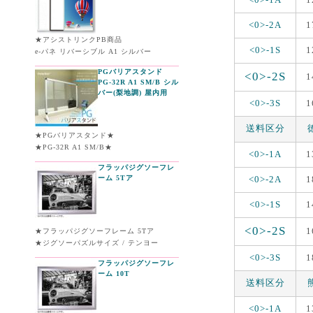
<0>-2A
1
★アシストリンクPB商品
<0>-1S
1
e-パネ リバーシブル A1 シルバー
PGバリアスタンド
<0>-2S
1
PG-32R A1 SM/B シル
バー(梨地調) 屋内用
<0>-3S
1
送料区分
★PGバリアスタンド★
★PG-32R A1 SM/B★
<0>-1A
1
フラッパジグソーフレ
ーム 5Tア
<0>-2A
1
<0>-1S
1
<0>-2S
1
★フラッパジグソーフレーム 5Tア
★ジグソーパズルサイズ / テンヨー
<0>-3S
1
フラッパジグソーフレ
ーム 10T
送料区分
<0>-1A
1