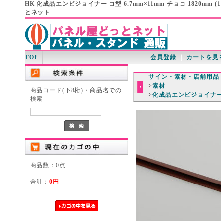
HK 化成品エンビジョイナー コ型 6.7mm×11mm チョコ 1820m
とネット
TOP
会員登録
｜
カートを見
サイン・素材・店舗用品
>
素材
商品コード(下8桁)・商品名での
>
化成品エンビジョイナ
検索
商品数：0点
合計：
0円