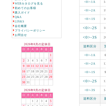
<0>-1A
1
WEBカタログを見る
初めてのお客様
<0>-2A
1
購入ガイド
Q&A
<0>-1S
1
LINKS
会社概要
<0>-2S
1
プライバシーポリシー
お問合せ
<0>-3S
2
2026年8月の定休日
送料区分
日
月
火
水
木
金
土
<0>-1A
1
2
3
4
5
6
7
8
<0>-2A
1
9
10
11
12
13
14
15
16
17
18
19
20
21
22
<0>-1S
23
24
25
26
27
28
29
<0>-2S
1
30
31
<0>-3S
1
2026年9月の定休日
日
月
火
水
木
金
土
送料区分
1
2
3
4
5