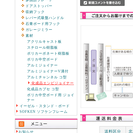
多国語プレート
ドアストッパー
収納フック
レバー式吸盤ハンドル
石膏ボード用フック
ガレージミラー
素材
アクリルキャスト板
スチロール樹脂板
ポリカーボネート樹脂板
ポリカ中空ボード
アルミジョイナー
アルミジョイナーV溝付
アルミチャンネル コ型
化成品エンビジョイナー
化成品カブセ コ型
ポリカ中空ボード用 ジョイ
ナー
イーゼル・スタンド・ボード
SOFKEN ソフケンフレーム
送料区分
北
お知らせ