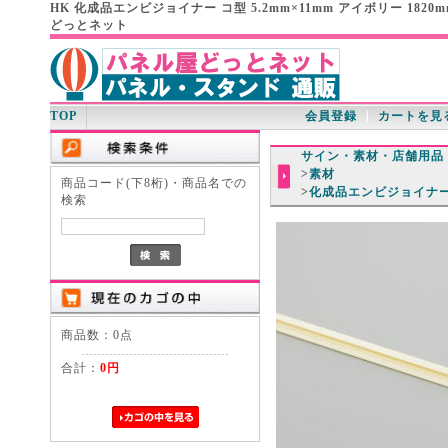
HK 化成品エンビジョイナー コ型 5.2mm×11mm アイボリー 182
どっとネット
TOP
会員登録
｜
カートを見
サイン・素材・店舗用品
>
素材
商品コード(下8桁)・商品名での
>
化成品エンビジョイナ
検索
商品数：0点
合計：
0円