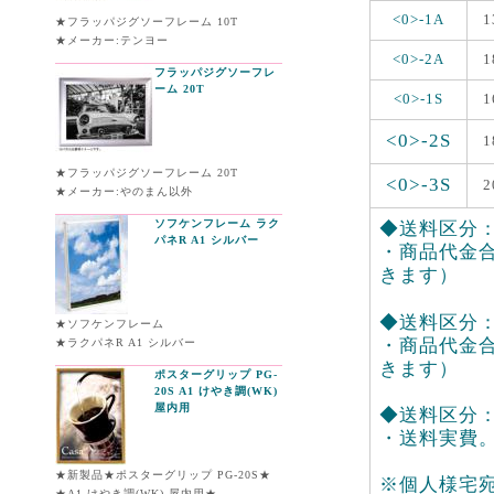
<0>-1A
1
★フラッパジグソーフレーム 10T
★メーカー:テンヨー
<0>-2A
1
フラッパジグソーフレ
ーム 20T
<0>-1S
1
<0>-2S
1
★フラッパジグソーフレーム 20T
<0>-3S
2
★メーカー:やのまん以外
ソフケンフレーム ラク
◆送料区分：<
パネR A1 シルバー
・商品代金合
きます）
◆送料区分：<0
★ソフケンフレーム
・商品代金合
★ラクパネR A1 シルバー
きます）
ポスターグリップ PG-
20S A1 けやき調(WK)
屋内用
◆送料区分：<
・送料実費
★新製品★ポスターグリップ PG-20S★
※個人様宅
★A1 けやき調(WK) 屋内用★