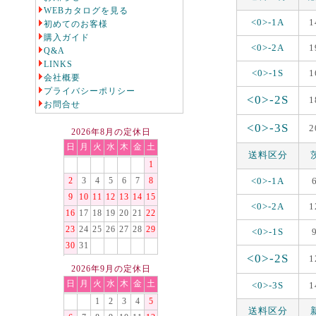
WEBカタログを見る
<0>-1A
1
初めてのお客様
購入ガイド
<0>-2A
1
Q&A
LINKS
<0>-1S
1
会社概要
プライバシーポリシー
<0>-2S
1
お問合せ
<0>-3S
2
2026年8月の定休日
日
月
火
水
木
金
土
送料区分
1
<0>-1A
2
3
4
5
6
7
8
9
10
11
12
13
14
15
<0>-2A
1
16
17
18
19
20
21
22
23
24
25
26
27
28
29
<0>-1S
30
31
<0>-2S
1
2026年9月の定休日
日
月
火
水
木
金
土
<0>-3S
1
1
2
3
4
5
送料区分