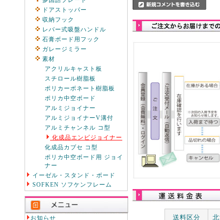
多国語プレート
ドアストッパー
収納フック
レバー式吸盤ハンドル
石膏ボード用フック
ガレージミラー
素材
アクリルキャスト板
スチロール樹脂板
ポリカーボネート樹脂板
ポリカ中空ボード
アルミジョイナー
アルミジョイナーV溝付
アルミチャンネル コ型
化成品エンビジョイナー
化成品カブセ コ型
ポリカ中空ボード用 ジョイ
ナー
イーゼル・スタンド・ボード
SOFKEN ソフケンフレーム
送料区分
北
お知らせ