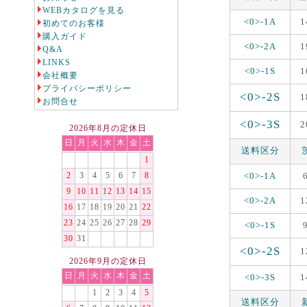
WEBカタログを見る
<0>-1A
1
初めてのお客様
購入ガイド
<0>-2A
1
Q&A
LINKS
<0>-1S
1
会社概要
プライバシーポリシー
<0>-2S
1
お問合せ
<0>-3S
2
2026年8月の定休日
日
月
火
水
木
金
土
送料区分
1
<0>-1A
2
3
4
5
6
7
8
9
10
11
12
13
14
15
<0>-2A
1
16
17
18
19
20
21
22
23
24
25
26
27
28
29
<0>-1S
30
31
<0>-2S
1
2026年9月の定休日
日
月
火
水
木
金
土
<0>-3S
1
1
2
3
4
5
送料区分