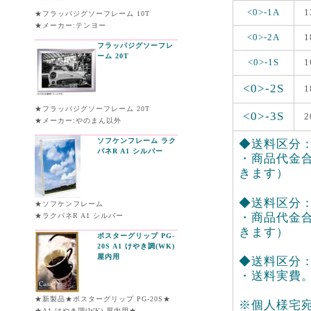
<0>-1A
1
★フラッパジグソーフレーム 10T
★メーカー:テンヨー
<0>-2A
1
フラッパジグソーフレ
ーム 20T
<0>-1S
1
<0>-2S
1
★フラッパジグソーフレーム 20T
<0>-3S
2
★メーカー:やのまん以外
ソフケンフレーム ラク
◆送料区分：<
パネR A1 シルバー
・商品代金合
きます）
◆送料区分：<0
★ソフケンフレーム
・商品代金合
★ラクパネR A1 シルバー
きます）
ポスターグリップ PG-
20S A1 けやき調(WK)
屋内用
◆送料区分：<
・送料実費
★新製品★ポスターグリップ PG-20S★
※個人様宅
★A1 けやき調(WK) 屋内用★