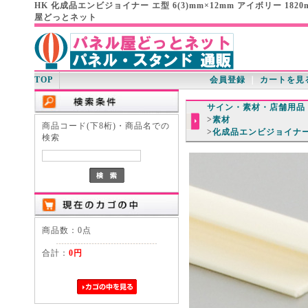
HK 化成品エンビジョイナー エ型 6(3)mm×12mm アイボリー 18
屋どっとネット
TOP
会員登録
｜
カートを見
サイン・素材・店舗用品
>
素材
商品コード(下8桁)・商品名での
>
化成品エンビジョイナ
検索
商品数：0点
合計：
0円