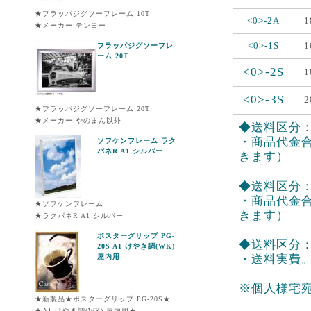
★フラッパジグソーフレーム 10T
<0>-2A
1
★メーカー:テンヨー
<0>-1S
1
フラッパジグソーフレ
ーム 20T
<0>-2S
1
<0>-3S
2
★フラッパジグソーフレーム 20T
★メーカー:やのまん以外
◆送料区分：<
・商品代金合
ソフケンフレーム ラク
パネR A1 シルバー
きます）
◆送料区分：<0
・商品代金合
★ソフケンフレーム
きます）
★ラクパネR A1 シルバー
ポスターグリップ PG-
◆送料区分：<
20S A1 けやき調(WK)
屋内用
・送料実費
※個人様宅
★新製品★ポスターグリップ PG-20S★
★A1 けやき調(WK) 屋内用★