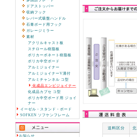
多国語プレート
ドアストッパー
収納フック
レバー式吸盤ハンドル
石膏ボード用フック
ガレージミラー
素材
アクリルキャスト板
スチロール樹脂板
ポリカーボネート樹脂板
ポリカ中空ボード
アルミジョイナー
アルミジョイナーV溝付
アルミチャンネル コ型
化成品エンビジョイナー
化成品カブセ コ型
ポリカ中空ボード用 ジョイ
ナー
イーゼル・スタンド・ボード
SOFKEN ソフケンフレーム
送料区分
北
お知らせ