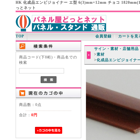
HK 化成品エンビジョイナー エ型 6(3)mm×12mm チョコ 1820
っとネット
TOP
会員登録
｜
カートを見
サイン・素材・店舗用品
>
素材
商品コード(下8桁)・商品名での
>
化成品エンビジョイナ
検索
商品数：0点
合計：
0円