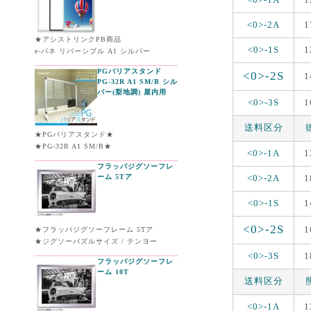
<0>-2A
1
★アシストリンクPB商品
<0>-1S
1
e-パネ リバーシブル A1 シルバー
PGバリアスタンド
<0>-2S
1
PG-32R A1 SM/B シル
バー(梨地調) 屋内用
<0>-3S
1
送料区分
★PGバリアスタンド★
★PG-32R A1 SM/B★
<0>-1A
1
フラッパジグソーフレ
ーム 5Tア
<0>-2A
1
<0>-1S
1
<0>-2S
1
★フラッパジグソーフレーム 5Tア
★ジグソーパズルサイズ / テンヨー
<0>-3S
1
フラッパジグソーフレ
ーム 10T
送料区分
<0>-1A
1