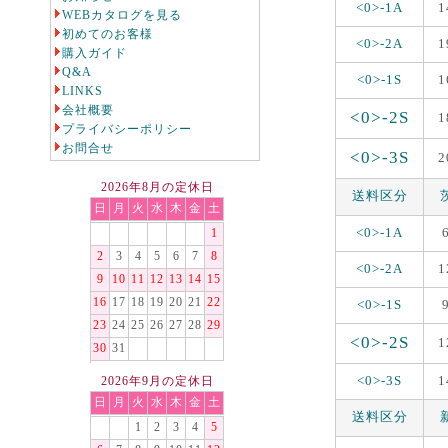
<0>-1A
1
WEBカタログを見る
初めてのお客様
<0>-2A
1
購入ガイド
Q&A
<0>-1S
1
LINKS
会社概要
<0>-2S
1
プライバシーポリシー
お問合せ
<0>-3S
2
2026年8月の定休日
送料区分
日
月
火
水
木
金
土
<0>-1A
1
2
3
4
5
6
7
8
<0>-2A
1
9
10
11
12
13
14
15
16
17
18
19
20
21
22
<0>-1S
23
24
25
26
27
28
29
<0>-2S
1
30
31
<0>-3S
1
2026年9月の定休日
日
月
火
水
木
金
土
送料区分
1
2
3
4
5