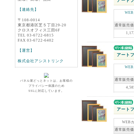
アートフ
【連絡先】
WE
〒108-0014
東京都港区芝５丁目29-20
通常販売価
クロスオフィス三田6F
1,17
TEL 03-6722-6815
FAX 03-6722-6402
【運営】
アートフ
株式会社アシストリンク
WE
通常販売価
パネル屋どっとネットは、お客様の
プライバシー保護のため
4,58
SSLに対応しています。
アートフ
WEB
通常販売価