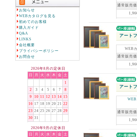
通常販売価
お知らせ
1,96
WEBカタログを見る
初めてのお客様
購入ガイド
Q&A
アートフ
LINKS
会社概要
WEB
プライバシーポリシー
通常販売価
お問合せ
1,96
2026年8月の定休日
日
月
火
水
木
金
土
1
アートフ
2
3
4
5
6
7
8
9
10
11
12
13
14
15
WE
16
17
18
19
20
21
22
23
24
25
26
27
28
29
通常販売価
30
31
1,96
2026年9月の定休日
日
月
火
水
木
金
土