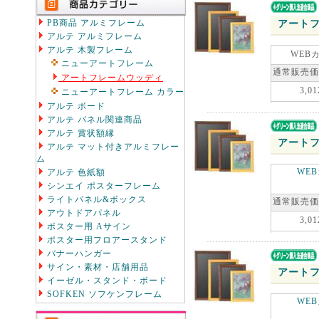
PB商品 アルミフレーム
アートフ
アルテ アルミフレーム
アルテ 木製フレーム
WEB
ニューアートフレーム
通常販売価
アートフレームウッディ
3,01
ニューアートフレーム カラー
アルテ ボード
アルテ パネル関連商品
アルテ 賞状額縁
アートフ
アルテ マット付きアルミフレー
ム
WE
アルテ 色紙額
シンエイ ポスターフレーム
ライトパネル&ボックス
通常販売価
アウトドアパネル
3,01
ポスター用 Aサイン
ポスター用フロアースタンド
バナーハンガー
サイン・素材・店舗用品
アートフ
イーゼル・スタンド・ボード
SOFKEN ソフケンフレーム
WE