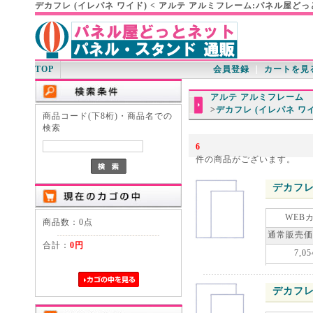
デカフレ (イレパネ ワイド) < アルテ アルミフレーム:パネル屋ど
TOP
会員登録
｜
カートを見
アルテ アルミフレーム
>
デカフレ (イレパネ ワ
商品コード(下8桁)・商品名での
検索
6
件の商品がございます。
デカフレ
WEB
商品数：0点
通常販売価
合計：
0円
7,05
デカフレ