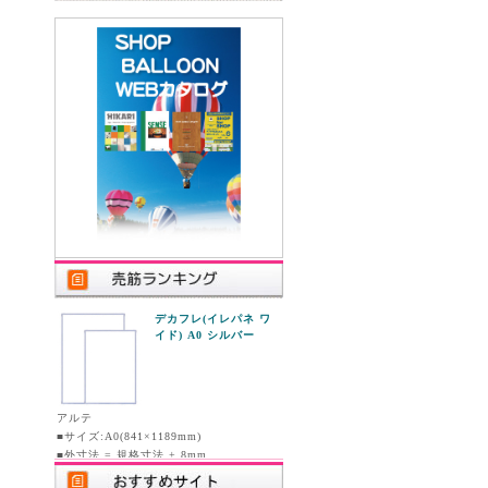
デカフレ(イレパネ ワ
イド) A0 シルバー
アルテ
■サイズ:A0(841×1189mm)
■外寸法 = 規格寸法 + 8mm
■画面寸法 = 規格寸法 - 28mm