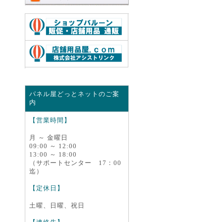
■重量:1940g
■色:シルバー
■素材:発泡スチロール(PS)
■フレーム:アルミ
■前面カバー:PET材
※本製品は、文字デザイン等は一切含ま
れません。
イメージの為使用しています。
パネル屋どっとネットのご案
▼ WEBカタログ
内
【営業時間】
デカフレ(イレパネ ワイド)
月 ～ 金曜日
09:00 ～ 12:00
13:00 ～ 18:00
（サポートセンター 17：00
JAN Code : 4963783412667
迄）
【定休日】
【個人様宅宛の荷物について】
土曜、日曜、祝日
※個人様宅宛に代金引換サービスでお届
けできない荷物サイズです。