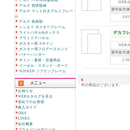
アルテ パネル関連商品
WEB
アルテ 賞状額縁
通常販売価
アルテ マット付きアルミフレー
ム
3,65
アルテ 色紙額
シンエイ ポスターフレーム
デカフレ
ライトパネル&ボックス
アウトドアパネル
ポスター用 Aサイン
WEB
ポスター用フロアースタンド
通常販売価
バナーハンガー
2,56
サイン・素材・店舗用品
イーゼル・スタンド・ボード
SOFKEN ソフケンフレーム
6
件の商品がございます。
お知らせ
WEBカタログを見る
初めてのお客様
購入ガイド
Q&A
LINKS
会社概要
プライバシーポリシー