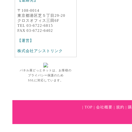
【連絡先】
※個人様宅宛のお届けは、代金引換サー
〒108-0014
ビス以外のご決済方法を選択ください。
東京都港区芝５丁目29-20
クロスオフィス三田6F
TEL 03-6722-6815
FAX 03-6722-6402
【運営】
株式会社アシストリンク
パネル屋どっとネットは、お客様の
プライバシー保護のため
SSLに対応しています。
|
TOP
|
会社概要
|
規約
|
購