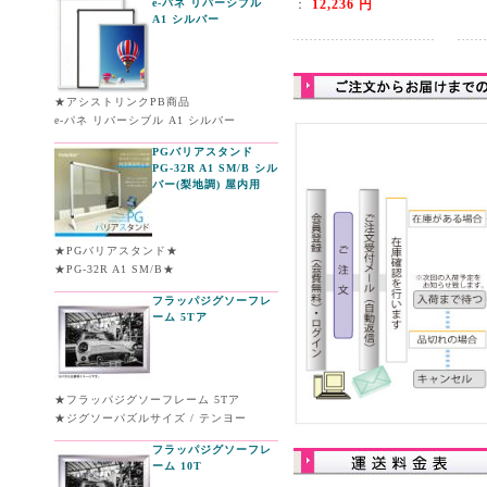
e-パネ リバーシブル
：
12,236 円
A1 シルバー
★アシストリンクPB商品
e-パネ リバーシブル A1 シルバー
PGバリアスタンド
PG-32R A1 SM/B シル
バー(梨地調) 屋内用
★PGバリアスタンド★
★PG-32R A1 SM/B★
フラッパジグソーフレ
ーム 5Tア
★フラッパジグソーフレーム 5Tア
★ジグソーパズルサイズ / テンヨー
フラッパジグソーフレ
ーム 10T