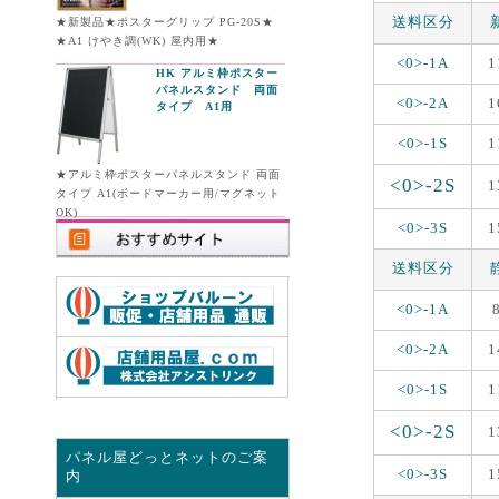
送料区分
★新製品★ポスターグリップ PG-20S★
★A1 けやき調(WK) 屋内用★
<0>-1A
1
HK アルミ枠ポスター
パネルスタンド 両面
<0>-2A
1
タイプ A1用
<0>-1S
1
★アルミ枠ポスターパネルスタンド 両面
<0>-2S
1
タイプ A1(ボードマーカー用/マグネット
OK)
<0>-3S
1
送料区分
<0>-1A
<0>-2A
1
<0>-1S
1
<0>-2S
1
パネル屋どっとネットのご案
<0>-3S
1
内