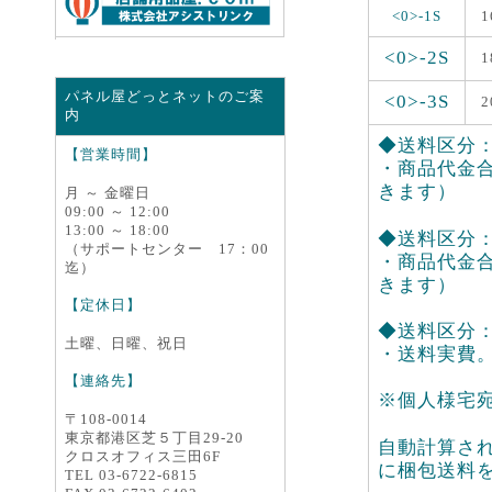
<0>-1S
1
<0>-2S
1
パネル屋どっとネットのご案
<0>-3S
2
内
◆送料区分：<
【営業時間】
・商品代金合
きます）
月 ～ 金曜日
09:00 ～ 12:00
13:00 ～ 18:00
◆送料区分：<0
（サポートセンター 17：00
・商品代金合
迄）
きます）
【定休日】
◆送料区分：<
土曜、日曜、祝日
・送料実費
【連絡先】
※個人様宅
〒108-0014
東京都港区芝５丁目29-20
自動計算さ
クロスオフィス三田6F
に梱包送料
TEL 03-6722-6815