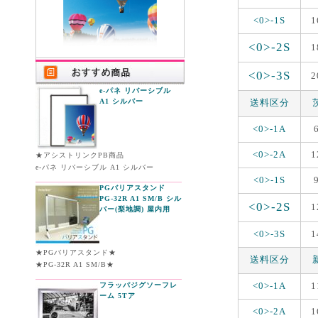
<0>-1S
1
<0>-2S
1
<0>-3S
2
e-パネ リバーシブル
A1 シルバー
送料区分
<0>-1A
<0>-2A
1
★アシストリンクPB商品
e-パネ リバーシブル A1 シルバー
<0>-1S
PGバリアスタンド
PG-32R A1 SM/B シル
<0>-2S
1
バー(梨地調) 屋内用
<0>-3S
1
★PGバリアスタンド★
送料区分
★PG-32R A1 SM/B★
<0>-1A
1
フラッパジグソーフレ
ーム 5Tア
<0>-2A
1