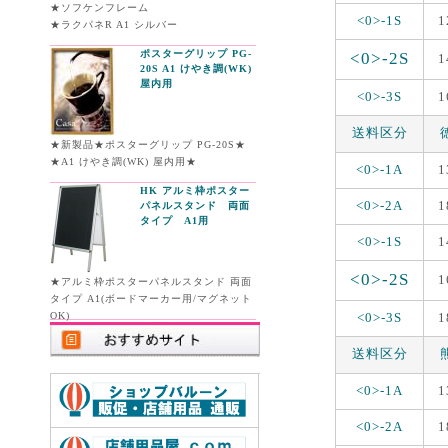
★ソフケンフレーム
<0>-1S
1
★ラクパネR A1 シルバー
ポスターグリップ PG-
<0>-2S
1
20S A1 けやき調(WK)
屋内用
<0>-3S
1
送料区分
★新製品★ポスターグリップ PG-20S★
★A1 けやき調(WK) 屋内用★
<0>-1A
1
HK アルミ枠ポスター
<0>-2A
1
パネルスタンド 両面
タイプ A1用
<0>-1S
1
<0>-2S
1
★アルミ枠ポスターパネルスタンド 両面
タイプ A1(ボードマーカー用/マグネット
OK)
<0>-3S
1
送料区分
<0>-1A
1
<0>-2A
1